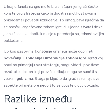
Uticaj orfanela na igru može biti značajan, jer igrači često
koriste ovu strategiju kako bi dodali raznolikost svojim
opkladama i povećali uzbuđenje. To omogućava igračima da
se osećaju angažovano tokom igre, ali ujedno stvara i rizike,
jer su šanse za dobitak manje u poređenju sa jednostavnijim
opkladama.
Uprkos izazovima, korišćenje orfanela može doprineti
povećanju uzbuđenja
i
interakcije tokom igre
. Igrači koji
pravilno primenjuju ovu strategiju, mogu videti i pozitivne
rezultate, dok oni koji previše rizikuju, mogu se suočiti s
velikim
gubicima
. Stoga je ključno da igrači razumeju sve
aspekte orfanela pre nego što se upuste u ovu opkladu.
Razlike između