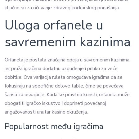
ključno su za očuvanje zdravog kockarskog ponašanja.
Uloga orfanele u
savremenim kazinima
Orfanela je postala značajna opcija u savremenim kazinima,
jer pruža igračima dodatnu uzbuđenje i priliku za veće
dobitke. Ova varijacija ruleta omogućava igračima da se
fokusiraju na specifične delove table, čime se povećava
šansa za osvajanje. Kada se pravilno koristi, orfanela može
obogatiti igračko iskustvo i doprineti povećanoj
angažovanosti unutar kasino okruženja.
Popularnost među igračima