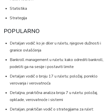
Statistika
Strategija
POPULARNO
Detaljan vodič: ko je diler u ruletu, njegove dužnosti i
granice ovlašćenja
Bankroll management u ruletu: kako odrediti bankroll,
podeliti ga na sesije i postaviti limite
Detaljan vodič o broju 17 u ruletu: položaj, poreklo
verovanja i verovatnoća
Detaljna, praktična analiza broja 7 u ruletu: položaj,
opklade, verovatnoće i sistemi
Detaljan, praktičan vodič o strategijama za rulet: