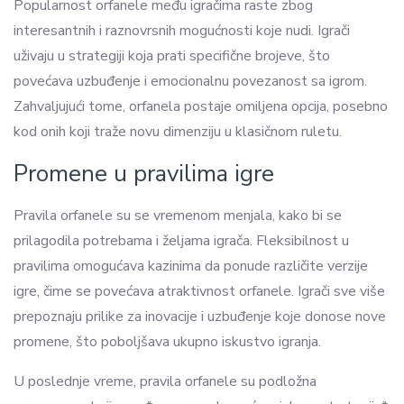
Popularnost orfanele među igračima raste zbog
interesantnih i raznovrsnih mogućnosti koje nudi. Igrači
uživaju u strategiji koja prati specifične brojeve, što
povećava uzbuđenje i emocionalnu povezanost sa igrom.
Zahvaljujući tome, orfanela postaje omiljena opcija, posebno
kod onih koji traže novu dimenziju u klasičnom ruletu.
Promene u pravilima igre
Pravila orfanele su se vremenom menjala, kako bi se
prilagodila potrebama i željama igrača. Fleksibilnost u
pravilima omogućava kazinima da ponude različite verzije
igre, čime se povećava atraktivnost orfanele. Igrači sve više
prepoznaju prilike za inovacije i uzbuđenje koje donose nove
promene, što poboljšava ukupno iskustvo igranja.
U poslednje vreme, pravila orfanele su podložna