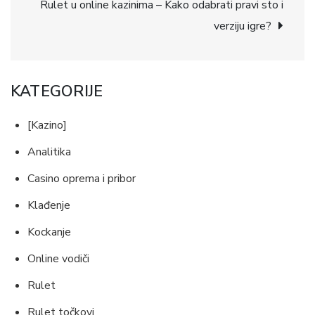
Rulet u online kazinima – Kako odabrati pravi sto i
verziju igre?
KATEGORIJE
[Kazino]
Analitika
Casino oprema i pribor
Klađenje
Kockanje
Online vodiči
Rulet
Rulet točkovi