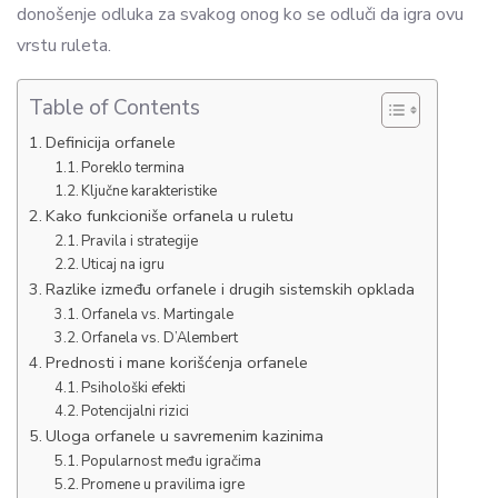
donošenje odluka za svakog onog ko se odluči da igra ovu
vrstu ruleta.
Table of Contents
Definicija orfanele
Poreklo termina
Ključne karakteristike
Kako funkcioniše orfanela u ruletu
Pravila i strategije
Uticaj na igru
Razlike između orfanele i drugih sistemskih opklada
Orfanela vs. Martingale
Orfanela vs. D’Alembert
Prednosti i mane korišćenja orfanele
Psihološki efekti
Potencijalni rizici
Uloga orfanele u savremenim kazinima
Popularnost među igračima
Promene u pravilima igre