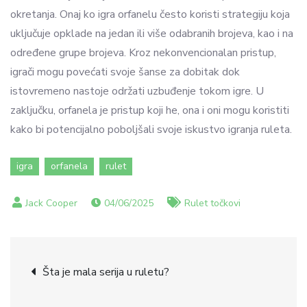
okretanja. Onaj ko igra orfanelu često koristi strategiju koja
uključuje opklade na jedan ili više odabranih brojeva, kao i na
određene grupe brojeva. Kroz nekonvencionalan pristup,
igrači mogu povećati svoje šanse za dobitak dok
istovremeno nastoje održati uzbuđenje tokom igre. U
zaključku, orfanela je pristup koji he, ona i oni mogu koristiti
kako bi potencijalno poboljšali svoje iskustvo igranja ruleta.
igra
orfanela
rulet
04/06/2025
Rulet točkovi
Post
Šta je mala serija u ruletu?
navigation