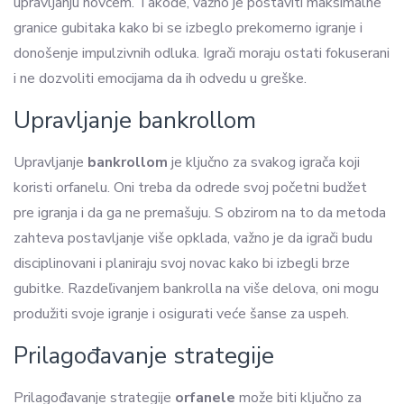
upravljanju novcem. Takođe, važno je postaviti maksimalne
granice gubitaka kako bi se izbeglo prekomerno igranje i
donošenje impulzivnih odluka. Igrači moraju ostati fokuserani
i ne dozvoliti emocijama da ih odvedu u greške.
Upravljanje bankrollom
Upravljanje
bankrollom
je ključno za svakog igrača koji
koristi orfanelu. Oni treba da odrede svoj početni budžet
pre igranja i da ga ne premašuju. S obzirom na to da metoda
zahteva postavljanje više opklada, važno je da igrači budu
disciplinovani i planiraju svoj novac kako bi izbegli brze
gubitke. Razdeľivanjem bankrolla na više delova, oni mogu
produžiti svoje igranje i osigurati veće šanse za uspeh.
Prilagođavanje strategije
Prilagođavanje strategije
orfanele
može biti ključno za