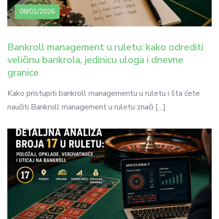
08/01/2026
Bankroll management u ruletu: kako odrediti
veličinu bankrola, jedinicu uloga i dnevne
granice
Kako pristupiti bankroll managementu u ruletu i šta ćete
naučiti Bankroll management u ruletu znači […]