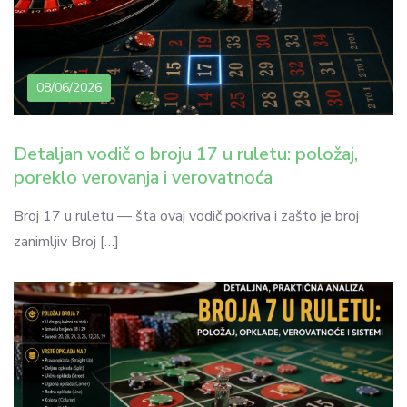
08/06/2026
Detaljan vodič o broju 17 u ruletu: položaj,
poreklo verovanja i verovatnoća
Broj 17 u ruletu — šta ovaj vodič pokriva i zašto je broj
zanimljiv Broj […]