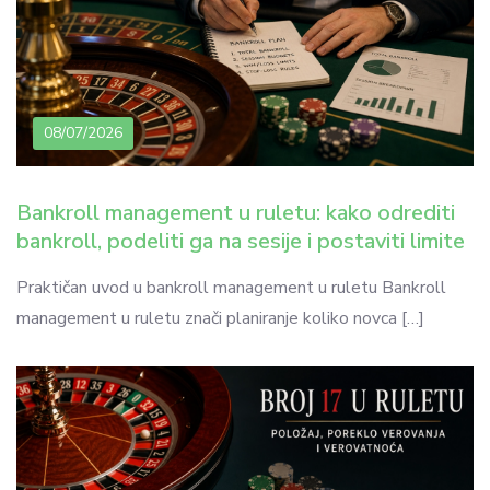
08/07/2026
Bankroll management u ruletu: kako odrediti
bankroll, podeliti ga na sesije i postaviti limite
Praktičan uvod u bankroll management u ruletu Bankroll
management u ruletu znači planiranje koliko novca […]