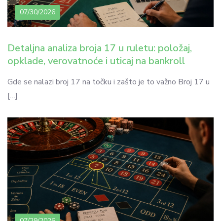
07/30/2026
Detaljna analiza broja 17 u ruletu: položaj,
opklade, verovatnoće i uticaj na bankroll
Gde se nalazi broj 17 na točku i zašto je to važno Broj 17 u
[…]
07/29/2026