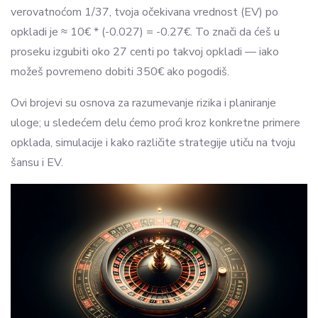
verovatnoćom 1/37, tvoja očekivana vrednost (EV) po
opkladi je ≈ 10€ * (-0.027) = -0.27€. To znači da ćeš u
proseku izgubiti oko 27 centi po takvoj opkladi — iako
možeš povremeno dobiti 350€ ako pogodiš.
Ovi brojevi su osnova za razumevanje rizika i planiranje
uloge; u sledećem delu ćemo proći kroz konkretne primere
opklada, simulacije i kako različite strategije utiču na tvoju
šansu i EV.