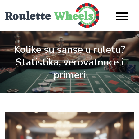
Skip
to
Roulette
content
Wheel
Kolike su sanse u ruletu?
Statistika, verovatnoce i
primeri