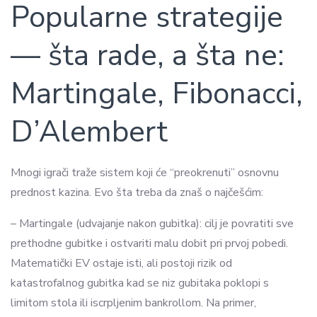
Popularne strategije
— šta rade, a šta ne:
Martingale, Fibonacci,
D’Alembert
Mnogi igrači traže sistem koji će “preokrenuti” osnovnu
prednost kazina. Evo šta treba da znaš o najčešćim:
– Martingale (udvajanje nakon gubitka): cilj je povratiti sve
prethodne gubitke i ostvariti malu dobit pri prvoj pobedi.
Matematički EV ostaje isti, ali postoji rizik od
katastrofalnog gubitka kad se niz gubitaka poklopi s
limitom stola ili iscrpljenim bankrollom. Na primer,