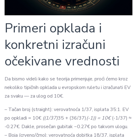
Primeri opklada i
konkretni izračuni
očekivane vrednosti
Da bismo videli kako se teorija primenjuje, proći ćemo kroz
nekoliko tipičnih opklada u evropskom ruletu i izračunati EV
za svaku — za ulog od 10€.
– Tačan broj (straight): verovatnoća 1/37, isplata 35:1. EV
po opkladi = 10€
((1/37)
35 + (36/37)
(-1)) = 10€
(-1/37) ≈
-0.27€. Dakle, prosečan gubitak ~0.27€ po takvom ulogu.
– Boja (crveno/črno): verovatnoća dobitka 18/37, isplata