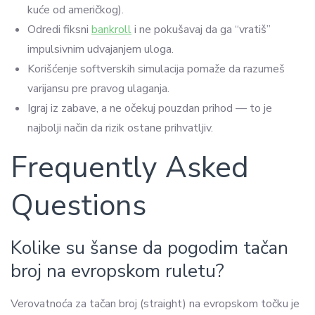
kuće od američkog).
Odredi fiksni
bankroll
i ne pokušavaj da ga “vratiš”
impulsivnim udvajanjem uloga.
Korišćenje softverskih simulacija pomaže da razumeš
varijansu pre pravog ulaganja.
Igraj iz zabave, a ne očekuj pouzdan prihod — to je
najbolji način da rizik ostane prihvatljiv.
Frequently Asked
Questions
Kolike su šanse da pogodim tačan
broj na evropskom ruletu?
Verovatnoća za tačan broj (straight) na evropskom točku je