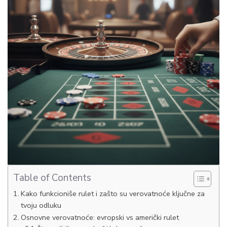
Table of Contents
Kako funkcioniše rulet i zašto su verovatnoće ključne za
tvoju odluku
Osnovne verovatnoće: evropski vs američki rulet