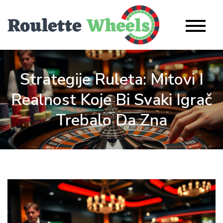
Skip
to
Roulette
content
Wheel
Strategije Ruleta: Mitovi I
Realnost Koje Bi Svaki Igrač
Trebalo Da Zna