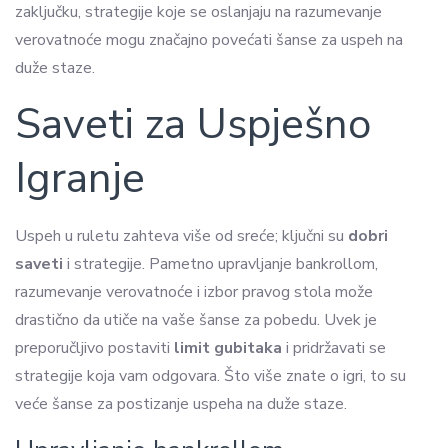
zaključku, strategije koje se oslanjaju na razumevanje
verovatnoće mogu značajno povećati šanse za uspeh na
duže staze.
Saveti za Uspješno
Igranje
Uspeh u ruletu zahteva više od sreće; ključni su
dobri
saveti
i strategije. Pametno upravljanje bankrollom,
razumevanje verovatnoće i izbor pravog stola može
drastično da utiče na vaše šanse za pobedu. Uvek je
preporučljivo postaviti
limit gubitaka
i pridržavati se
strategije koja vam odgovara. Što više znate o igri, to su
veće šanse za postizanje uspeha na duže staze.