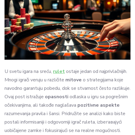
U svetu igara na sreću,
rulet
ostaje jedan od najprivlačnijih.
Mnogi igrači veruju u različite
mitove
o strategijama koje
navodno garantuju pobedu, dok se stvarnost često razlikuje.
Ovaj post istražuje
opasnosti
odlaska u igru sa pogrešnim
očekivanjima, ali takođe naglašava
pozitivne aspekte
razumevanja pravila i šansi. Pridružite se analizi kako biste
postali informisaniji i odgovorniji igrač ruleta, izbегавајуći
uobičajene zamke i fokusirajući se na realne mogućnosti.