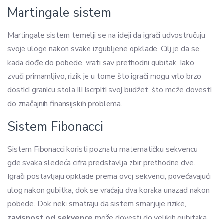
Martingale sistem
Martingale sistem temelji se na ideji da igrači udvostručuju
svoje uloge nakon svake izgubljene opklade. Cilj je da se,
kada dođe do pobede, vrati sav prethodni gubitak. Iako
zvuči primamljivo, rizik je u tome što igrači mogu vrlo brzo
dostici granicu stola ili iscrpiti svoj budžet, što može dovesti
do značajnih finansijskih problema.
Sistem Fibonacci
Sistem Fibonacci koristi poznatu matematičku sekvencu
gde svaka sledeća cifra predstavlja zbir prethodne dve.
Igrači postavljaju opklade prema ovoj sekvenci, povećavajući
ulog nakon gubitka, dok se vraćaju dva koraka unazad nakon
pobede. Dok neki smatraju da sistem smanjuje rizike,
zavisnost od sekvence
može dovesti do velikih gubitaka,