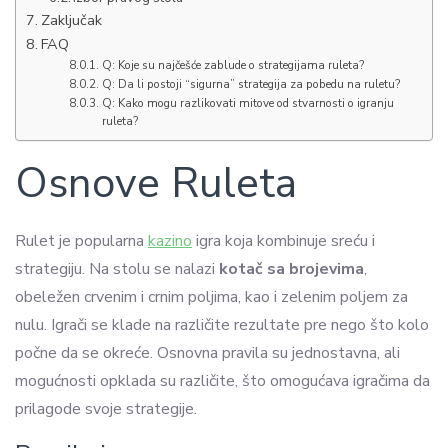
Zaključak
FAQ
Q: Koje su najčešće zablude o strategijama ruleta?
Q: Da li postoji “sigurna” strategija za pobedu na ruletu?
Q: Kako mogu razlikovati mitove od stvarnosti o igranju
ruleta?
Osnove Ruleta
Rulet je popularna
kazino
igra koja kombinuje sreću i
strategiju. Na stolu se nalazi
kotač sa brojevima
,
obeležen crvenim i crnim poljima, kao i zelenim poljem za
nulu. Igrači se klade na različite rezultate pre nego što kolo
počne da se okreće. Osnovna pravila su jednostavna, ali
mogućnosti opklada su različite, što omogućava igračima da
prilagode svoje strategije.