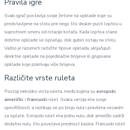
Pravila igre
Svaki igrač postavlja svoje žetone na opklade koje su
predstavljene na stolu pre nego što dealer pusti lopticu u
suprotnom smeru od rotacije kotača. Kada loptica stane,
dobitne opklade se isplaćuju, dok gubici ostaju na stolu.
Važno je razumeti različite tipove opklada, uključujući
direktne opklade na pojedinačne brojeve ili grupisane
opklade koje pokrivaju više brojeva.
Različite vrste ruleta
Postoji nekoliko vrsta ruleta, među kojima su
evropski
,
američki
, i
francuski
rulet. Svaka verzija ima svoje
specifičnosti, a razlikuju se po broju nula i pravilima vezanim
za isplate. Evropski rulet ima jednu nulu, dok američki sadrži
dodatnu nulu, što povećava prednost kazina. Francuski rulet