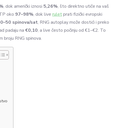
0%
, dok američki iznosi
5,26%
, što direktno utiče na vaš
 RTP oko
97–98%
, dok live
rulet
prati fizički evropski
0–50 spinova/sat
, RNG autoplay može dostići i preko
ad padaju na
€0,10
, a live često počinju od €1–€2. To
om broju RNG spinova.
ustvo