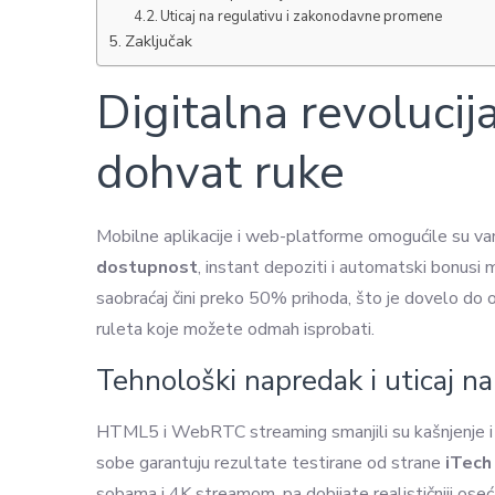
Uticaj na regulativu i zakonodavne promene
Zaključak
Digitalna revolucij
dohvat ruke
Mobilne aplikacije i web-platforme omogućile su vam
dostupnost
, instant depoziti i automatski bonusi 
saobraćaj čini preko 50% prihoda, što je dovelo do op
ruleta koje možete odmah isprobati.
Tehnološki napredak i uticaj na
HTML5 i WebRTC streaming smanjili su kašnjenje i 
sobe garantuju rezultate testirane od strane
iTech
sobama i 4K streamom, pa dobijate realističniji oseć