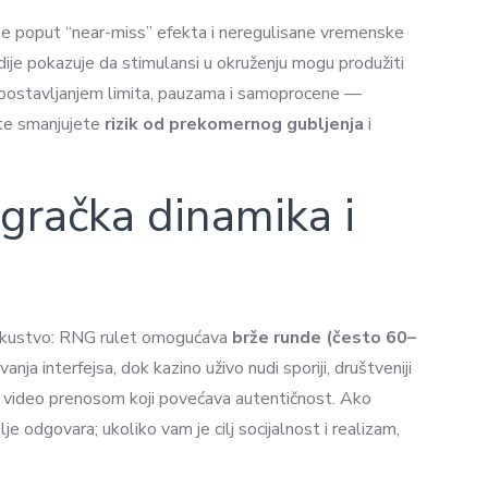
ipe poput “near-miss” efekta i neregulisane vremenske
dije pokazuje da stimulansi u okruženju mogu produžiti
aj postavljanjem limita, pauzama i samoprocene —
ete smanjujete
rizik od prekomernog gubljenja
i
Igračka dinamika i
e iskustvo: RNG rulet omogućava
brže runde (često 60–
anja interfejsa, dok kazino uživo nudi sporiji, društveniji
i video prenosom koji povećava autentičnost. Ako
e odgovara; ukoliko vam je cilj socijalnost i realizam,