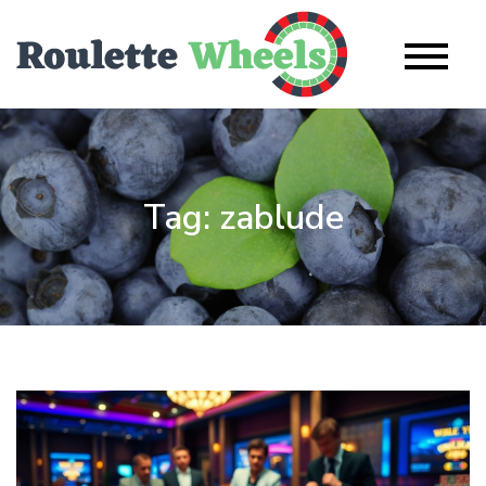
Skip
to
Roulette
content
Wheel
Tag:
zablude