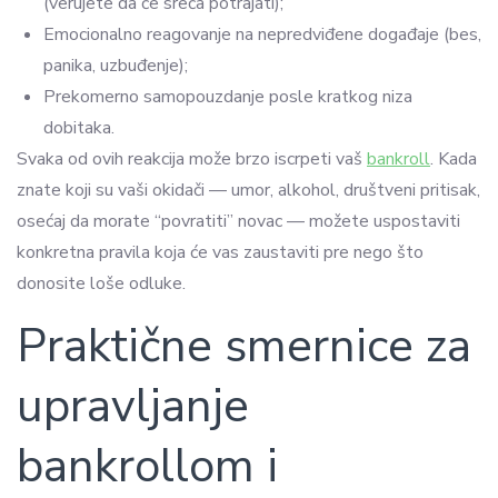
(verujete da će sreća potrajati);
Emocionalno reagovanje na nepredviđene događaje (bes,
panika, uzbuđenje);
Prekomerno samopouzdanje posle kratkog niza
dobitaka.
Svaka od ovih reakcija može brzo iscrpeti vaš
bankroll
. Kada
znate koji su vaši okidači — umor, alkohol, društveni pritisak,
osećaj da morate “povratiti” novac — možete uspostaviti
konkretna pravila koja će vas zaustaviti pre nego što
donosite loše odluke.
Praktične smernice za
upravljanje
bankrollom i