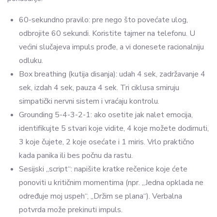
60-sekundno pravilo: pre nego što povećate ulog,
odbrojite 60 sekundi. Koristite tajmer na telefonu. U
većini slučajeva impuls prođe, a vi donesete racionalniju
odluku.
Box breathing (kutija disanja): udah 4 sek, zadržavanje 4
sek, izdah 4 sek, pauza 4 sek. Tri ciklusa smiruju
simpatički nervni sistem i vraćaju kontrolu.
Grounding 5-4-3-2-1: ako osetite jak nalet emocija,
identifikujte 5 stvari koje vidite, 4 koje možete dodirnuti,
3 koje čujete, 2 koje osećate i 1 miris. Vrlo praktično
kada panika ili bes počnu da rastu.
Sesijski „script“: napišite kratke rečenice koje ćete
ponoviti u kritičnim momentima (npr. „Jedna opklada ne
određuje moj uspeh“, „Držim se plana“). Verbalna
potvrda može prekinuti impuls.