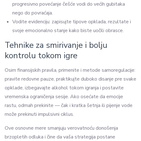
progresivno povećanje češće vodi do većih gubitaka
nego do povraćaja.
Vodite evidenciju: zapisujte tipove opklada, rezultate i
svoje emocionalno stanje kako biste uočili obrasce.
Tehnike za smirivanje i bolju
kontrolu tokom igre
Osim finansijskih pravila, primenite i metode samoregulacije:
pravite redovne pauze, praktikujte duboko disanje pre svake
opklade, izbegavajte alkohol tokom igranja i postavite
vremenska ograničenja sesije. Ako osećate da emocije
rastu, odmah prekinite — čak i kratka šetnja ili pijenje vode
može prekinuti impulsivni ciklus.
Ove osnovne mere smanjuju verovatnoću donošenja
brzopletih odluka i čine da vaša strategija postane