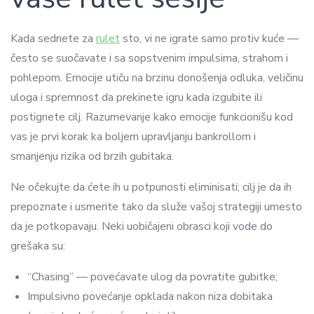
Kada sednete za
rulet
sto, vi ne igrate samo protiv kuće —
često se suočavate i sa sopstvenim impulsima, strahom i
pohlepom. Emocije utiču na brzinu donošenja odluka, veličinu
uloga i spremnost da prekinete igru kada izgubite ili
postignete cilj. Razumevanje kako emocije funkcionišu kod
vas je prvi korak ka boljem upravljanju bankrollom i
smanjenju rizika od brzih gubitaka.
Ne očekujte da ćete ih u potpunosti eliminisati; cilj je da ih
prepoznate i usmerite tako da služe vašoj strategiji umesto
da je potkopavaju. Neki uobičajeni obrasci koji vode do
grešaka su:
“Chasing” — povećavate ulog da povratite gubitke;
Impulsivno povećanje opklada nakon niza dobitaka