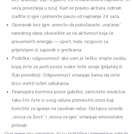
veća povećanja u nizu). Kad se pravilo aktivira, odmah
izađite iz igre i primenite pauzu od najmanje 24 sata.
Oporavak bez igre: umesto da pokušavate „vraćanje“
narednog dana, obavežite se na aktivnost koja će
preusmeriti energiju — sport, hobi, razgovor sa
prijateljem ili zapisnik o greškama.
Podrška i odgovornost: ako vam je teško, imajte osobu
kojoj ćete se javiti posle svake teže sesije (prijatelj ili
član porodice). Odgovornost smanjuje šansu da ćete
brzo vratiti lošim odlukama.
Finansijska kontrola posle gubitka: zamrznite sredstva
tako što ćete iz svog računa premestiti iznos koji
koristite za igranje na zaseban račun. Distanca između
„novca za život“ i „novca za igru“ smanjuje emocionalni
pritisak.
Ove mere nisu neranjive, ali su praktične i primenljive odmah.