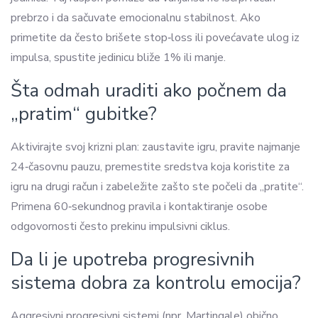
prebrzo i da sačuvate emocionalnu stabilnost. Ako
primetite da često brišete stop‑loss ili povećavate ulog iz
impulsa, spustite jedinicu bliže 1% ili manje.
Šta odmah uraditi ako počnem da
„pratim“ gubitke?
Aktivirajte svoj krizni plan: zaustavite igru, pravite najmanje
24‑časovnu pauzu, premestite sredstva koja koristite za
igru na drugi račun i zabeležite zašto ste počeli da „pratite“.
Primena 60‑sekundnog pravila i kontaktiranje osobe
odgovornosti često prekinu impulsivni ciklus.
Da li je upotreba progresivnih
sistema dobra za kontrolu emocija?
Aggresivni progresivni sistemi (npr. Martingale) obično