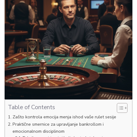
Table of Contents
Zašto kontrola emocija menja ishod vaše rulet sesije
Praktične smernice za upravljanje bankrollom i
emocionalnom disciplinom