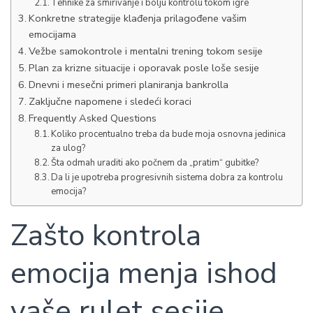
Tehnike za smirivanje i bolju kontrolu tokom igre
Konkretne strategije klađenja prilagođene vašim
emocijama
Vežbe samokontrole i mentalni trening tokom sesije
Plan za krizne situacije i oporavak posle loše sesije
Dnevni i mesečni primeri planiranja bankrolla
Zaključne napomene i sledeći koraci
Frequently Asked Questions
Koliko procentualno treba da bude moja osnovna jedinica
za ulog?
Šta odmah uraditi ako počnem da „pratim“ gubitke?
Da li je upotreba progresivnih sistema dobra za kontrolu
emocija?
Zašto kontrola
emocija menja ishod
vaše rulet sesije