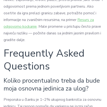
odgovornost prema jednom poverljivom partneru. Ako
osetite da igra prelazi granicu zabave, potražite pomoć i
informacije na zvaničnim resursima, na primer
Resurs za
odgovorno kockanje
. Male promene u pristupu često prave
najveću razliku — počnite danas sa jednim jasnim pravilom i
gradite dalje.
Frequently Asked
Questions
Koliko procentualno treba da bude
moja osnovna jedinica za ulog?
Preporuka u članku je 1–2% ukupnog bankrolla za osnovnu
jedinicu. Taj raspon pomaže da varijansa ne iscrpi račun