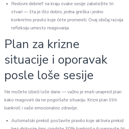
Redovni debrief: na kraju svake sesije zabeležite tri
stvari — šta je išlo dobro, jedna greška i jedno
konkretno pravilo koje ćete promeniti. Ovaj običaj razvija
refleksiju umesto reagovanja.
Plan za krizne
situacije i oporavak
posle loše sesije
Ne možete izbeći loše dane — važno je imati unapred plan
kako reagovati da ne pogoršate situaciju. Krizni plan štiti
bankroll i vaše emocionalno zdravlje:
Automatski prekid: postavite pravilo koje aktivira prekid
bez diskusije (npr. izgubite 30% bankrolla ili napravite tri