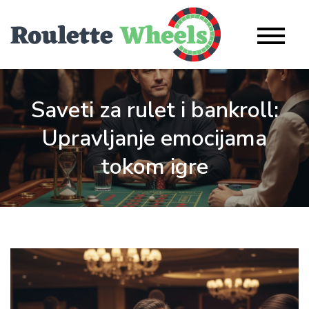
Skip
to
Roulette
content
Wheel
Saveti za rulet i bankroll:
Upravljanje emocijama
tokom igre