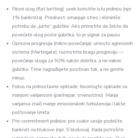
Fiksni ulog (flat betting): uvek koristite istu jedinicu (npr.
1% bankrolla). Prednost: smanjuje stres i eliminiše
potrebu da „jurite“ gubitke. Ako primetite da želite da
povećate ulog posle gubitka, to je signal za pauzu.
Oprezna progresija (mikro-povećanja): umesto agresivnih
sistema (Martingale), razmotrite blagu progresiju —
povećanje uloga za 50% nakon dobitka, a ne nakon
gubitka. Time nagrađujete pozitivan tok, a ne gonite
minus.
Fokus na jednostavne opklade: favorizujte opklade sa
manjom varijansom (par/nepar, crveno/crno). Manja
varijansa znači manje emocionalnih turbulencija i lakše
poštovanje limita.
Pre-commitment jedinice: pre svake sesije podelite
bankroll na blokove (npr. 5 blokova). Kada potrošite