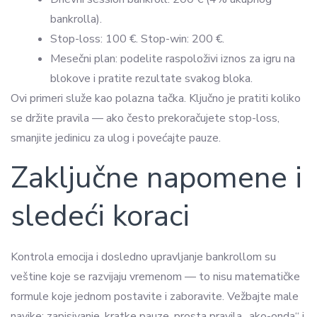
bankrolla).
Stop-loss: 100 €. Stop-win: 200 €.
Mesečni plan: podelite raspoloživi iznos za igru na
blokove i pratite rezultate svakog bloka.
Ovi primeri služe kao polazna tačka. Ključno je pratiti koliko
se držite pravila — ako često prekoračujete stop-loss,
smanjite jedinicu za ulog i povećajte pauze.
Zaključne napomene i
sledeći koraci
Kontrola emocija i dosledno upravljanje bankrollom su
veštine koje se razvijaju vremenom — to nisu matematičke
formule koje jednom postavite i zaboravite. Vežbajte male
navike: zapisivanje, kratke pauze, prosta pravila „ako-onda“ i