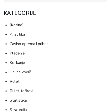
KATEGORIJE
[Kazino]
Analitika
Casino oprema i pribor
Klađenje
Kockanje
Online vodiči
Rulet
Rulet točkovi
Statistika
Strategija