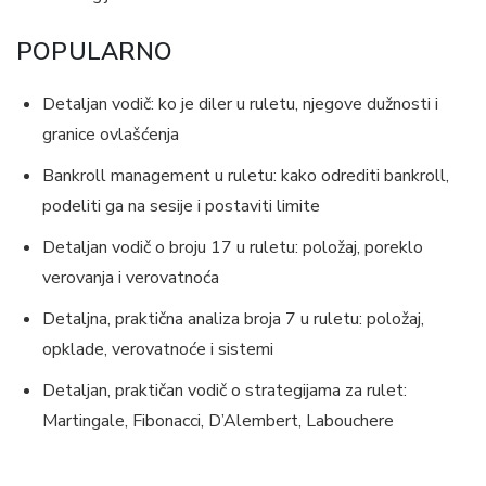
POPULARNO
Detaljan vodič: ko je diler u ruletu, njegove dužnosti i
granice ovlašćenja
Bankroll management u ruletu: kako odrediti bankroll,
podeliti ga na sesije i postaviti limite
Detaljan vodič o broju 17 u ruletu: položaj, poreklo
verovanja i verovatnoća
Detaljna, praktična analiza broja 7 u ruletu: položaj,
opklade, verovatnoće i sistemi
Detaljan, praktičan vodič o strategijama za rulet:
Martingale, Fibonacci, D’Alembert, Labouchere