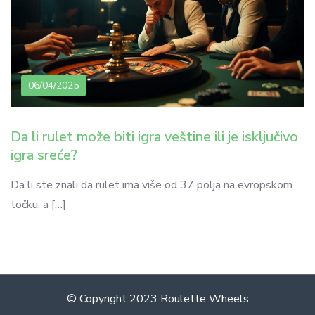
06/04/2025
Da li rulet može biti igra veštine ili je isključivo
igra sreće?
Da li ste znali da rulet ima više od 37 polja na evropskom
točku, a […]
© Copyright 2023 Roulette Wheels