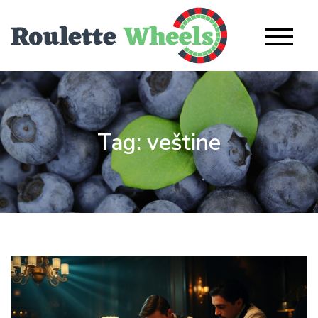
Skip
to
Roulette
content
Wheel
Tag:
veštine